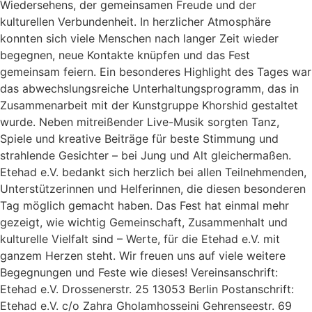
Wiedersehens, der gemeinsamen Freude und der
kulturellen Verbundenheit. In herzlicher Atmosphäre
konnten sich viele Menschen nach langer Zeit wieder
begegnen, neue Kontakte knüpfen und das Fest
gemeinsam feiern. Ein besonderes Highlight des Tages war
das abwechslungsreiche Unterhaltungsprogramm, das in
Zusammenarbeit mit der Kunstgruppe Khorshid gestaltet
wurde. Neben mitreißender Live-Musik sorgten Tanz,
Spiele und kreative Beiträge für beste Stimmung und
strahlende Gesichter – bei Jung und Alt gleichermaßen.
Etehad e.V. bedankt sich herzlich bei allen Teilnehmenden,
Unterstützerinnen und Helferinnen, die diesen besonderen
Tag möglich gemacht haben. Das Fest hat einmal mehr
gezeigt, wie wichtig Gemeinschaft, Zusammenhalt und
kulturelle Vielfalt sind – Werte, für die Etehad e.V. mit
ganzem Herzen steht. Wir freuen uns auf viele weitere
Begegnungen und Feste wie dieses! Vereinsanschrift:
Etehad e.V. Drossenerstr. 25 13053 Berlin Postanschrift:
Etehad e.V. c/o Zahra Gholamhosseini Gehrenseestr. 69