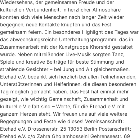
Wiedersehens, der gemeinsamen Freude und der
kulturellen Verbundenheit. In herzlicher Atmosphäre
konnten sich viele Menschen nach langer Zeit wieder
begegnen, neue Kontakte knüpfen und das Fest
gemeinsam feiern. Ein besonderes Highlight des Tages war
das abwechslungsreiche Unterhaltungsprogramm, das in
Zusammenarbeit mit der Kunstgruppe Khorshid gestaltet
wurde. Neben mitreißender Live-Musik sorgten Tanz,
Spiele und kreative Beiträge für beste Stimmung und
strahlende Gesichter – bei Jung und Alt gleichermaßen.
Etehad e.V. bedankt sich herzlich bei allen Teilnehmenden,
Unterstützerinnen und Helferinnen, die diesen besonderen
Tag möglich gemacht haben. Das Fest hat einmal mehr
gezeigt, wie wichtig Gemeinschaft, Zusammenhalt und
kulturelle Vielfalt sind – Werte, für die Etehad e.V. mit
ganzem Herzen steht. Wir freuen uns auf viele weitere
Begegnungen und Feste wie dieses! Vereinsanschrift:
Etehad e.V. Drossenerstr. 25 13053 Berlin Postanschrift:
Etehad e.V. c/o Zahra Gholamhosseini Gehrenseestr. 69