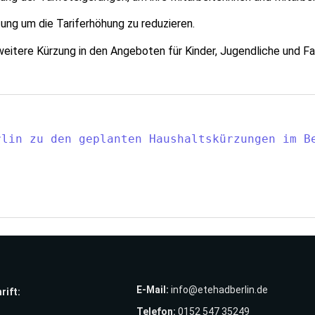
tung um die Tariferhöhung zu reduzieren.
eitere Kürzung in den Angeboten für Kinder, Jugendliche und Fa
lin zu den geplanten Haushaltskürzungen im Be
E-Mail:
info@etehadberlin.de
rift:
Telefon:
0152 547 35249